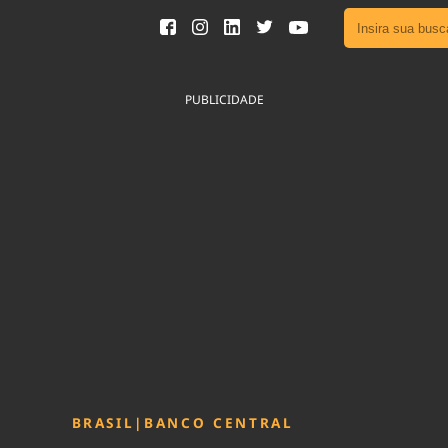
Ver toda
Podcast
PUBLICIDADE
Área do
Publicid
Sair da 
Fique por 
Congresso 
nossos líde
Acesse
BRASIL
|
BANCO CENTRAL