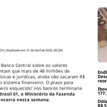
01h, Atualizado em: 21 de Abril de 2025, 00:20h
Banco Central sobre os valores
ntam que mais de 48 milhões de
End
Dese
físicas e jurídicas, ainda não sacaram R$
reor
o sistema financeiro. O prazo para
heiro esquecido’ nos bancos terminaria
Ibov
177.
rasil 61, o Ministério da Fazenda
 encerra nesta semana
.
Dóla
R$ 5