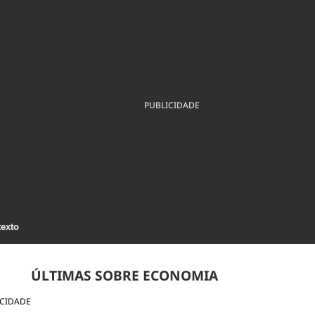
ios
Cultura
Podcast
Economia
Política
ral
Educação
Saúde
Tecnologia
Infraestrutura
Tempo
Internacional
mento
Meio Ambiente
PUBLICIDADE
texto
ÚLTIMAS SOBRE ECONOMIA
ICIDADE