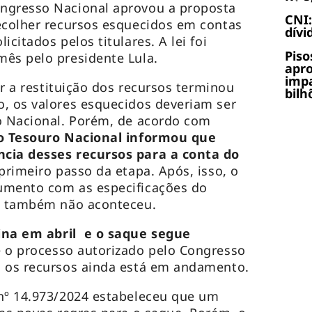
ngresso Nacional aprovou a proposta
CNI:
ecolher recursos esquecidos em contas
dívi
citados pelos titulares. A lei foi
Piso
ês pelo presidente Lula.
apr
impa
tar a restituição dos recursos terminou
bilh
, os valores esquecidos deveriam ser
o Nacional. Porém, de acordo com
 o Tesouro Nacional informou que
cia desses recursos para a conta do
 primeiro passo da etapa. Após, isso, o
umento com as especificações do
ue também não aconteceu.
na em abril e o saque segue
 o processo autorizado pelo Congresso
a os recursos ainda está em andamento.
 nº 14.973/2024 estabeleceu que um