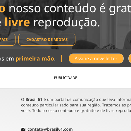
o
nosso conteúdo é grat
e
livre
reprodução.
MAIS
CADASTRO DE MÍDIAS
dos em
primeira mão
.
Assine a newsletter
PUBLICIDADE
O
Brasil 61
é um portal de comunicação que leva informaç
conteúdo particularizado para sua região. Trazemos as pr
você. Todo o nosso conteúdo é gratuito e de livre reprod
contato@brasil61.com