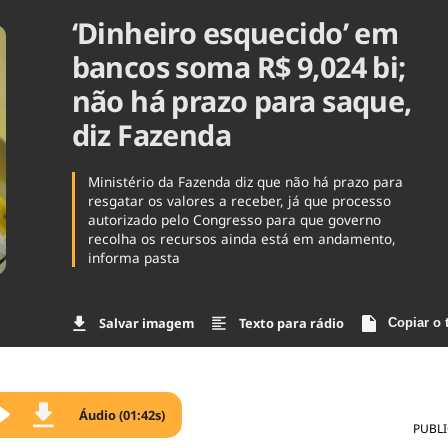
‘Dinheiro esquecido’ em
Agronegóc
Brasil
bancos soma R$ 9,024 bi;
Brasil Mine
Ciência & 
não há prazo para saque,
Cinema
diz Fazenda
Comporta
Ministério da Fazenda diz que não há prazo para
resgatar os valores a receber, já que processo
autorizado pelo Congresso para que governo
recolha os recursos ainda está em andamento,
informa pasta
Salvar imagem
Texto para rádio
Copiar o 
Áudio (01:42s)
PUBL