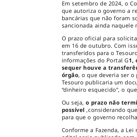
Em setembro de 2024, o Co
que autoriza o governo a r
bancárias que não foram soli
sancionada ainda naquele m
O prazo oficial para solici
em 16 de outubro. Com isso
transferidos para o Tesour
informações do Portal G
1,
sequer houve a transferên
órgão
, o que deveria ser o
Tesouro publicaria um doc
“dinheiro esquecido”, o q
Ou seja,
o prazo não termi
possível
,considerando que
para que o governo recolh
Conforme a Fazenda, a Lei