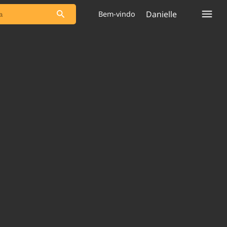
Danielle
Bem-vindo
s as notícias
Saneamento
s
Indicadores
 comunicador
Bioinsumos
ade Legal
Blog
plataforma
Brasil Mineral
Quem somos
Expediente
dentro do
Nacional e
Trabalhe no Brasil 61
res.
Contato