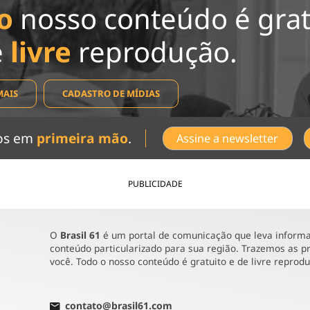
o
nosso conteúdo é grat
e
livre
reprodução.
MAIS
CADASTRO DE MÍDIAS
dos em
primeira mão
.
Assine a newsletter
PUBLICIDADE
O
Brasil 61
é um portal de comunicação que leva informaç
conteúdo particularizado para sua região. Trazemos as pr
você. Todo o nosso conteúdo é gratuito e de livre reprod
contato@brasil61.com