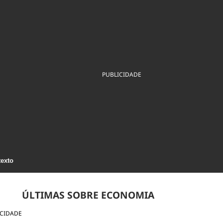
ios
Cultura
Podcast
Economia
Política
ral
Educação
Saúde
Tecnologia
Infraestrutura
Tempo
Internacional
mento
Meio Ambiente
PUBLICIDADE
texto
ÚLTIMAS SOBRE ECONOMIA
ICIDADE