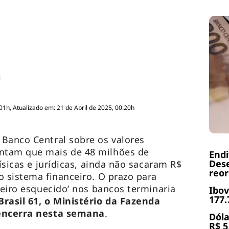
01h, Atualizado em: 21 de Abril de 2025, 00:20h
Banco Central sobre os valores
ntam que mais de 48 milhões de
End
Dese
físicas e jurídicas, ainda não sacaram R$
reor
o sistema financeiro. O prazo para
heiro esquecido’ nos bancos terminaria
Ibov
177.
rasil 61, o Ministério da Fazenda
 encerra nesta semana
.
Dóla
R$ 5