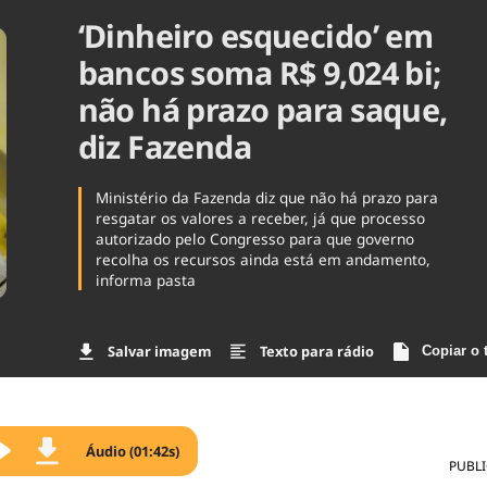
‘Dinheiro esquecido’ em
Agronegóc
Brasil
bancos soma R$ 9,024 bi;
Brasil Mine
Ciência & 
não há prazo para saque,
Cinema
diz Fazenda
Comporta
Ministério da Fazenda diz que não há prazo para
resgatar os valores a receber, já que processo
autorizado pelo Congresso para que governo
recolha os recursos ainda está em andamento,
informa pasta
Salvar imagem
Texto para rádio
Copiar o 
Áudio (01:42s)
PUBL