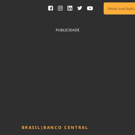
Ver toda
Podcast
PUBLICIDADE
Área do
Publicid
Sair da 
Fique por 
Congresso 
nossos líde
Acesse
BRASIL
|
BANCO CENTRAL