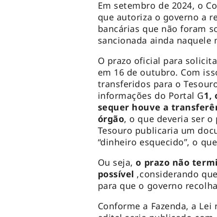
Em setembro de 2024, o Co
que autoriza o governo a r
bancárias que não foram soli
sancionada ainda naquele m
O prazo oficial para solici
em 16 de outubro. Com isso
transferidos para o Tesour
informações do Portal G
1,
sequer houve a transferên
órgão
, o que deveria ser o
Tesouro publicaria um doc
“dinheiro esquecido”, o q
Ou seja,
o prazo não termi
possível
,considerando que
para que o governo recolh
Conforme a Fazenda, a Lei