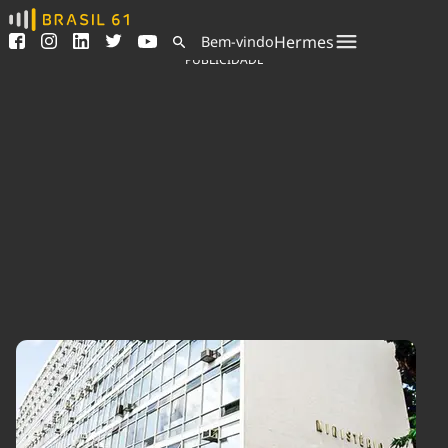
Ver todas as notícias
Saneamento
Hermes
Bem-vindo
Podcasts
Indicadores
PUBLICIDADE
Área do comunicador
Bioinsumos
Publicidade Legal
Blog
Sair da plataforma
Brasil Mineral
Quem somos
Fique por dentro do
Congresso Nacional e
Expediente
nossos líderes.
Trabalhe no Brasil 61
Acesse
Contato
Agronegócios
Comportamento
Meio Ambiente
Brasil
Cultura
Podcast
Brasil Mineral
Economia
Política
Ciência &
Educação
Saúde