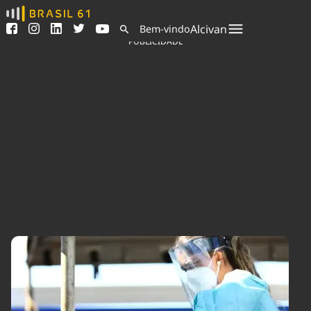
Ver todas as notícias
Saneamento
Alcivan
Bem-vindo
Podcasts
Indicadores
PUBLICIDADE
Área do comunicador
Bioinsumos
Publicidade Legal
Blog
Sair da plataforma
Brasil Mineral
Quem somos
Fique por dentro do
Congresso Nacional e
Expediente
nossos líderes.
Trabalhe no Brasil 61
Acesse
Contato
Agronegócios
Comportamento
Meio Ambiente
Brasil
Cultura
Podcast
Brasil Mineral
Economia
Política
Ciência &
Educação
Saúde