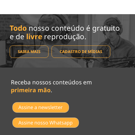
Todo
nosso conteúdo é gratuito
e de
livre
reprodução.
SAIBA MAIS
CADASTRO DE MÍDIAS
Receba nossos conteúdos em
primeira mão
.
Assine a newsletter
Assine nosso Whatsapp