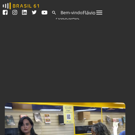
Ver todas as notícias
Saneamento
Flávio
Bem-vindo
Podcasts
Indicadores
PUBLICIDADE
Área do comunicador
Bioinsumos
Publicidade Legal
Blog
Sair da plataforma
Brasil Mineral
Quem somos
Fique por dentro do
Congresso Nacional e
Expediente
nossos líderes.
Trabalhe no Brasil 61
Acesse
Contato
Agronegócios
Comportamento
Meio Ambiente
Brasil
Cultura
Podcast
Brasil Mineral
Economia
Política
Ciência &
Educação
Saúde