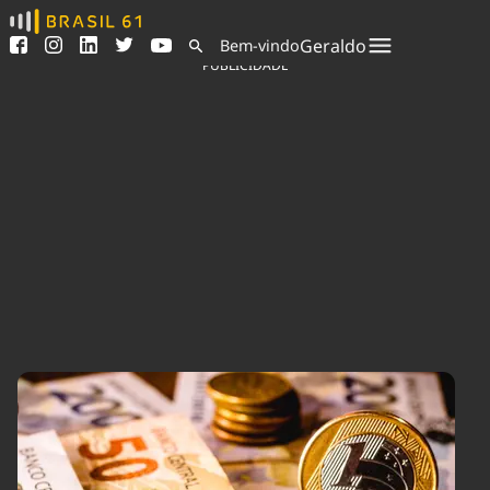
Ver todas as notícias
Saneamento
Geraldo
Bem-vindo
Podcasts
Indicadores
PUBLICIDADE
Área do comunicador
Bioinsumos
Publicidade Legal
Blog
Sair da plataforma
Brasil Mineral
Quem somos
Fique por dentro do
Congresso Nacional e
Expediente
nossos líderes.
Trabalhe no Brasil 61
Acesse
Contato
Agronegócios
Comportamento
Meio Ambiente
Brasil
Cultura
Podcast
Brasil Mineral
Economia
Política
Ciência &
Educação
Saúde