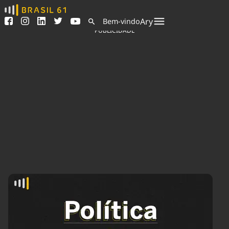
Ver todas as notícias
Saneamento
Ary
Bem-vindo
Podcasts
Indicadores
PUBLICIDADE
Área do comunicador
Bioinsumos
Publicidade Legal
Blog
Sair da plataforma
Brasil Mineral
Quem somos
Fique por dentro do
Congresso Nacional e
Expediente
nossos líderes.
Trabalhe no Brasil 61
Acesse
Contato
Agronegócios
Comportamento
Meio Ambiente
Brasil
Cultura
Podcast
Brasil Mineral
Economia
Política
Ciência &
Educação
Saúde