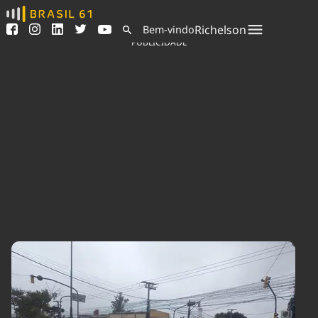
Ver todas as notícias
Saneamento
Richelson
Bem-vindo
Podcasts
Indicadores
PUBLICIDADE
Área do comunicador
Bioinsumos
Publicidade Legal
Blog
Sair da plataforma
Brasil Mineral
Quem somos
Fique por dentro do
Congresso Nacional e
Expediente
nossos líderes.
Trabalhe no Brasil 61
Acesse
Contato
Agronegócios
Comportamento
Meio Ambiente
Brasil
Cultura
Podcast
Brasil Mineral
Economia
Política
Ciência &
Educação
Saúde