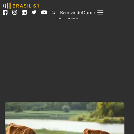
Ver todas as notícias
Saneamento
Danilo
Bem-vindo
Podcasts
Indicadores
PUBLICIDADE
Área do comunicador
Bioinsumos
Publicidade Legal
Blog
Sair da plataforma
Brasil Mineral
Quem somos
Fique por dentro do
Congresso Nacional e
Expediente
nossos líderes.
Trabalhe no Brasil 61
Acesse
Contato
Agronegócios
Comportamento
Meio Ambiente
Brasil
Cultura
Podcast
Brasil Mineral
Economia
Política
Ciência &
Educação
Saúde