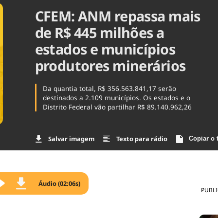
CFEM: ANM repassa mais
Agronegóc
Brasil
de R$ 445 milhões a
Brasil Mine
Ciência & 
estados e municípios
Cinema
produtores minerários
Comporta
Da quantia total, R$ 356.563.841,17 serão
destinados a 2.109 municípios. Os estados e o
Distrito Federal vão partilhar R$ 89.140.962,26
Salvar imagem
Texto para rádio
Copiar o 
Áudio (02:06s)
PUBL