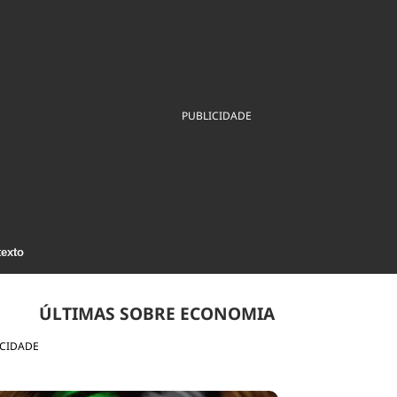
ios
Cultura
Podcast
Economia
Política
ral
Educação
Saúde
Tecnologia
Infraestrutura
Tempo
Internacional
mento
Meio Ambiente
PUBLICIDADE
texto
ÚLTIMAS SOBRE ECONOMIA
ICIDADE