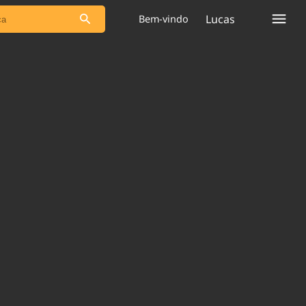
Lucas
Bem-vindo
s as notícias
Saneamento
s
Indicadores
 comunicador
Bioinsumos
ade Legal
Blog
plataforma
Brasil Mineral
Quem somos
Expediente
dentro do
Nacional e
Trabalhe no Brasil 61
res.
Contato