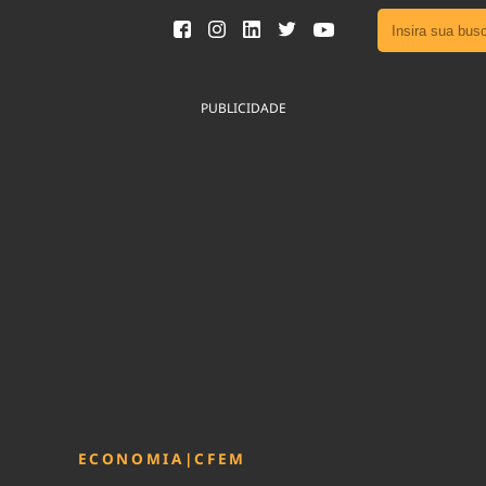
Ver toda
Podcast
PUBLICIDADE
Área do
Publicid
Sair da 
Fique por 
Congresso 
nossos líde
Acesse
ECONOMIA
|
CFEM