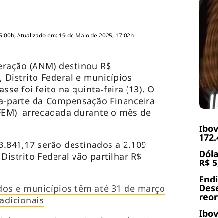
6:00h, Atualizado em: 19 de Maio de 2025, 17:02h
eração (ANM) destinou R$
 Distrito Federal e municípios
sse foi feito na quinta-feira (13). O
ta-parte da Compensação Financeira
FEM), arrecadada durante o mês de
Ibov
172.
3.841,17 serão destinados a 2.109
Dóla
Distrito Federal vão partilhar R$
R$ 5
End
Dese
dos e municípios têm até 31 de março
reor
adicionais
Ibov