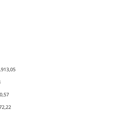
8
9
1
.913,05
8
20,57
72,22