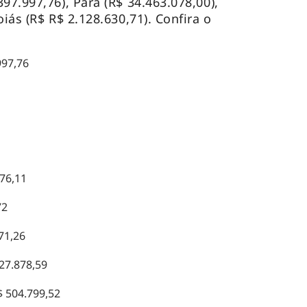
97.997,76), Pará (R$ 34.463.078,00),
oiás (R$ R$ 2.128.630,71). Confira o
997,76
76,11
72
71,26
27.878,59
 504.799,52