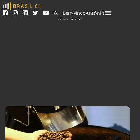
Ver todas as notícias
Saneamento
Antônio
Bem-vindo
Podcasts
Indicadores
PUBLICIDADE
Área do comunicador
Bioinsumos
Publicidade Legal
Blog
Sair da plataforma
Brasil Mineral
Quem somos
Fique por dentro do
Congresso Nacional e
Expediente
nossos líderes.
Trabalhe no Brasil 61
Acesse
Contato
Agronegócios
Comportamento
Meio Ambiente
Brasil
Cultura
Podcast
Brasil Mineral
Economia
Política
Ciência &
Educação
Saúde