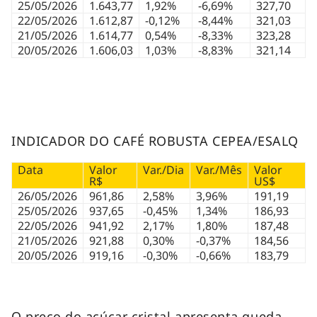
25/05/2026
1.643,77
1,92%
-6,69%
327,70
22/05/2026
1.612,87
-0,12%
-8,44%
321,03
21/05/2026
1.614,77
0,54%
-8,33%
323,28
20/05/2026
1.606,03
1,03%
-8,83%
321,14
INDICADOR DO CAFÉ ROBUSTA CEPEA/ESALQ
Data
Valor
Var./Dia
Var./Mês
Valor
R$
US$
26/05/2026
961,86
2,58%
3,96%
191,19
25/05/2026
937,65
-0,45%
1,34%
186,93
22/05/2026
941,92
2,17%
1,80%
187,48
21/05/2026
921,88
0,30%
-0,37%
184,56
20/05/2026
919,16
-0,30%
-0,66%
183,79
O preço do açúcar cristal apresenta queda