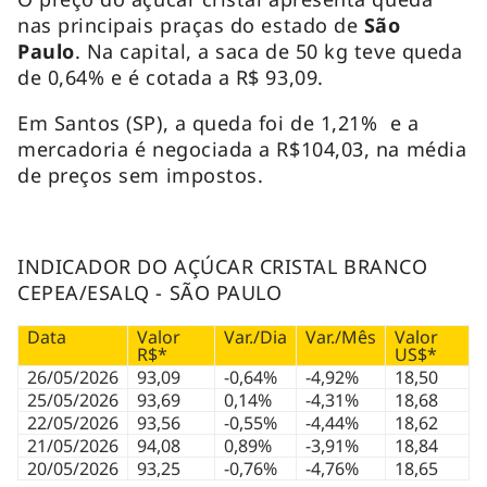
nas principais praças do estado de
São
Paulo
. Na capital, a saca de 50 kg teve queda
de 0,64% e é cotada a R$ 93,09.
Em Santos (SP), a queda foi de 1,21% e a
mercadoria é negociada a R$104,03, na média
de preços sem impostos.
INDICADOR DO AÇÚCAR CRISTAL BRANCO
CEPEA/ESALQ - SÃO PAULO
Data
Valor
Var./Dia
Var./Mês
Valor
R$*
US$*
26/05/2026
93,09
-0,64%
-4,92%
18,50
25/05/2026
93,69
0,14%
-4,31%
18,68
22/05/2026
93,56
-0,55%
-4,44%
18,62
21/05/2026
94,08
0,89%
-3,91%
18,84
20/05/2026
93,25
-0,76%
-4,76%
18,65