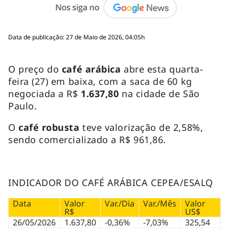
Data de publicação: 27 de Maio de 2026, 04:05h
O preço do
café arábica
abre esta quarta-
feira (27) em baixa, com a saca de 60 kg
negociada a R$
1.637,80
na cidade de São
Paulo.
O
café robusta
teve valorização de 2,58%,
sendo comercializado a R$ 961,86.
INDICADOR DO CAFÉ ARÁBICA CEPEA/ESALQ
Data
Valor
Var./Dia
Var./Mês
Valor
R$
US$
26/05/2026
1.637,80
-0,36%
-7,03%
325,54