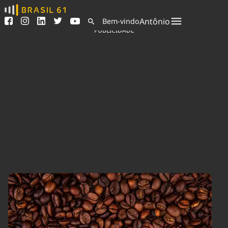
Ver todas as notícias
Saneamento
Antônio
Bem-vindo
Podcasts
Indicadores
PUBLICIDADE
Área do comunicador
Bioinsumos
Publicidade Legal
Blog
Sair da plataforma
Brasil Mineral
Quem somos
Fique por dentro do
Congresso Nacional e
Expediente
nossos líderes.
Trabalhe no Brasil 61
Acesse
Contato
Agronegócios
Comportamento
Meio Ambiente
Brasil
Cultura
Podcast
Brasil Mineral
Economia
Política
Ciência &
Educação
Saúde