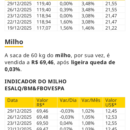
29/12/2025
119,40
0,00%
3,48%
21,55
26/12/2025
119,40
0,39%
3,48%
21,55
23/12/2025
118,94
0,00%
3,08%
21,47
22/12/2025
118,94
1,60%
3,08%
21,47
19/12/2025
117,07
1,56%
1,46%
21,22
Milho
A saca de 60 kg do
milho
, por sua vez, é
vendida a
R$ 69,46
, após
ligeira queda de
0,03%
.
INDICADOR DO MILHO
ESALQ/BM&FBOVESPA
Data
Valor
Var./Dia
Var./Mês
Valor
R$*
US$*
29/12/2025
69,46
-0,03%
1,02%
12,45
26/12/2025
69,48
-0,03%
1,05%
12,53
23/12/2025
69,50
0,04%
1,08%
12,55
22/12/2025
69,47
0,07%
1,03%
12,45