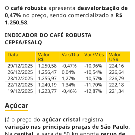
O
café robusta
apresenta
desvalorização de
0,47%
no preço, sendo comercializado a
R$
1.250,58
.
INDICADOR DO CAFÉ ROBUSTA
CEPEA/ESALQ
Data
Valor
Var./Dia
Var./Mês
Valor
R$
US$
29/12/2025
1.250,58
-0,47%
-10,96%
224,16
26/12/2025
1.256,47
0,04%
-10,54%
226,64
23/12/2025
1.255,97
1,27%
-10,57%
226,79
22/12/2025
1.240,19
1,34%
-11,70%
222,18
19/12/2025
1.223,77
-0,46%
-12,87%
221,34
Açúcar
Já o preço do
açúcar cristal
registra
variação
nas principais praças de São Paulo
.
Na
capital
, a saca de 50 kg aponta
recuo de