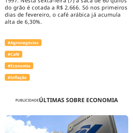
1997. Nesta sexta-feira (7) a saca de 60 quilos
do grão é cotada a R$ 2.666. Só nos primeiros
dias de fevereiro, o café arábica já acumula
alta de 6,30%.
#Agronegócios
#Café
#Economia
#Inflação
ÚLTIMAS SOBRE ECONOMIA
PUBLICIDADE