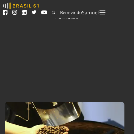
Ver todas as notícias
Saneamento
Samuel
Bem-vindo
Podcasts
Indicadores
PUBLICIDADE
Área do comunicador
Bioinsumos
Publicidade Legal
Blog
Sair da plataforma
Brasil Mineral
Quem somos
Fique por dentro do
Congresso Nacional e
Expediente
nossos líderes.
Trabalhe no Brasil 61
Acesse
Contato
Agronegócios
Comportamento
Meio Ambiente
Brasil
Cultura
Podcast
Brasil Mineral
Economia
Política
Ciência &
Educação
Saúde