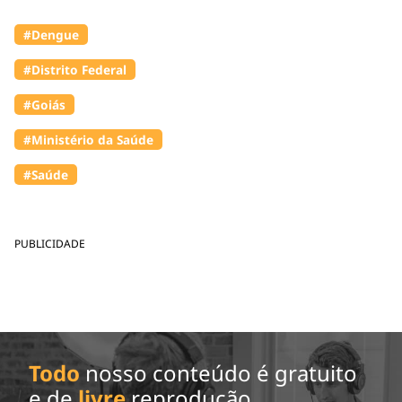
#Dengue
#Distrito Federal
#Goiás
#Ministério da Saúde
#Saúde
PUBLICIDADE
Todo
nosso conteúdo é gratuito
e de
livre
reprodução.