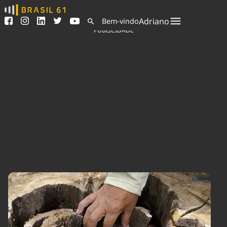
Ver todas as notícias
Saneamento
Adriano
Bem-vindo
Podcasts
Indicadores
PUBLICIDADE
Área do comunicador
Bioinsumos
Publicidade Legal
Blog
Sair da plataforma
Brasil Mineral
Quem somos
Fique por dentro do
Congresso Nacional e
Expediente
nossos líderes.
Trabalhe no Brasil 61
Acesse
Contato
Agronegócios
Comportamento
Meio Ambiente
Brasil
Cultura
Podcast
Brasil Mineral
Economia
Política
Ciência &
Educação
Saúde