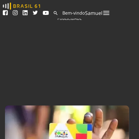
Ver todas as notícias
Saneamento
Samuel
Bem-vindo
Podcasts
Indicadores
PUBLICIDADE
Área do comunicador
Bioinsumos
Publicidade Legal
Blog
Sair da plataforma
Brasil Mineral
Quem somos
Fique por dentro do
Congresso Nacional e
Expediente
nossos líderes.
Trabalhe no Brasil 61
Acesse
Contato
Agronegócios
Comportamento
Meio Ambiente
Brasil
Cultura
Podcast
Brasil Mineral
Economia
Política
Ciência &
Educação
Saúde