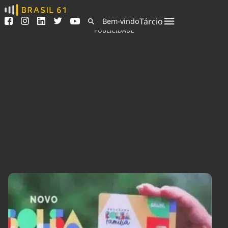
Ver todas as notícias
Saneamento
Tárcio
Bem-vindo
Podcasts
Indicadores
PUBLICIDADE
Área do comunicador
Bioinsumos
Publicidade Legal
Blog
Sair da plataforma
Brasil Mineral
Quem somos
Fique por dentro do
Congresso Nacional e
Expediente
nossos líderes.
Trabalhe no Brasil 61
Acesse
Contato
Agronegócios
Comportamento
Meio Ambiente
Brasil
Cultura
Podcast
Brasil Mineral
Economia
Política
Ciência &
Educação
Saúde