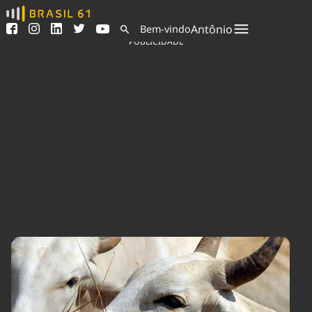
Ver todas as notícias
Saneamento
Antônio
Bem-vindo
Podcasts
Indicadores
PUBLICIDADE
Área do comunicador
Bioinsumos
Publicidade Legal
Blog
Sair da plataforma
Brasil Mineral
Quem somos
Fique por dentro do
Congresso Nacional e
Expediente
nossos líderes.
Trabalhe no Brasil 61
Acesse
Contato
Agronegócios
Comportamento
Meio Ambiente
Brasil
Cultura
Podcast
Brasil Mineral
Economia
Política
Ciência &
Educação
Saúde