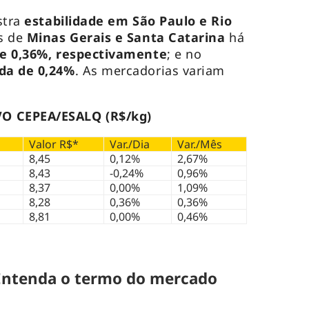
stra
estabilidade em São Paulo e Rio
s de
Minas Gerais e Santa Catarina
há
 e 0,36%, respectivamente
; e no
da de 0,24%
. As mercadorias variam
O CEPEA/ESALQ (R$/kg)
Valor R$*
Var./Dia
Var./Mês
8,45
0,12%
2,67%
8,43
-0,24%
0,96%
8,37
0,00%
1,09%
8,28
0,36%
0,36%
8,81
0,00%
0,46%
 Entenda o termo do mercado