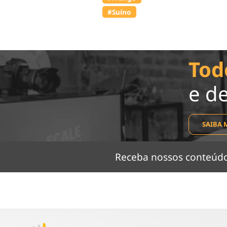
#Suíno
Tod
e d
SAIBA 
Receba nossos conteú