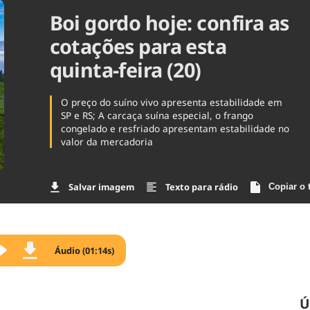
Boi gordo hoje: confira as
Agronegóc
Brasil
cotações para esta
Brasil Mine
Ciência & 
quinta-feira (20)
Cinema
Comporta
O preço do suíno vivo apresenta estabilidade em
SP e RS; A carcaça suína especial, o frango
congelado e resfriado apresentam estabilidade no
valor da mercadoria
Salvar imagem
Texto para rádio
Copiar o 
Áudio (01:14s)
Ú