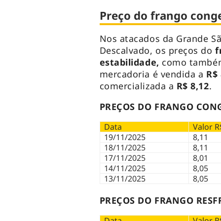
Preço do frango conge
Nos atacados da Grande São
Descalvado, os preços do
f
estabilidade,
como també
mercadoria é vendida a
R$ 
comercializada a
R$ 8,12
.
PREÇOS DO FRANGO CONG
Data
Valor R
19/11/2025
8,11
18/11/2025
8,11
17/11/2025
8,01
14/11/2025
8,05
13/11/2025
8,05
PREÇOS DO FRANGO RESFR
Data
Valor R