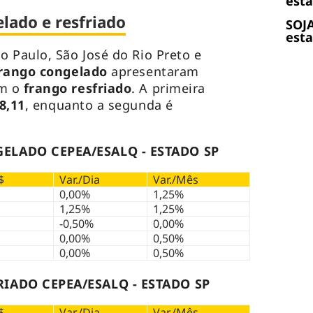
esta
lado e resfriado
SOJA
esta
 Paulo, São José do Rio Preto e
rango congelado
apresentaram
m o
frango resfriado
. A primeira
8,11
, enquanto a segunda é
ELADO CEPEA/ESALQ - ESTADO SP
$
Var./Dia
Var./Mês
0,00%
1,25%
1,25%
1,25%
-0,50%
0,00%
0,00%
0,50%
0,00%
0,50%
IADO CEPEA/ESALQ - ESTADO SP
$
Var./Dia
Var./Mês