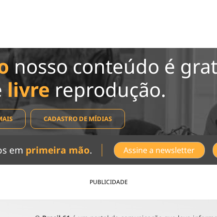
o
nosso conteúdo é grat
e
livre
reprodução.
MAIS
CADASTRO DE MÍDIAS
dos em
primeira mão
.
Assine a newsletter
PUBLICIDADE