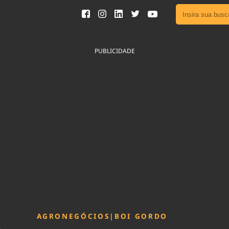
Ver toda
Podcast
PUBLICIDADE
Área do
Publicid
Sair da 
Fique por 
Congresso 
nossos líde
Acesse
AGRONEGÓCIOS
|
BOI GORDO