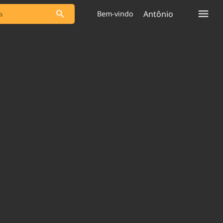
Antônio
Bem-vindo
s as notícias
Saneamento
s
Indicadores
 comunicador
Bioinsumos
ade Legal
Blog
plataforma
Brasil Mineral
Quem somos
Expediente
dentro do
Nacional e
Trabalhe no Brasil 61
res.
Contato