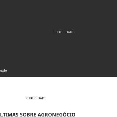
ios
Cultura
Podcast
Economia
Política
ral
Educação
Saúde
Tecnologia
Infraestrutura
Tempo
Internacional
PUBLICIDADE
mento
Meio Ambiente
texto
PUBLICIDADE
LTIMAS SOBRE AGRONEGÓCIO