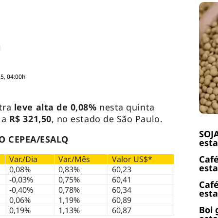
5, 04:00h
tra
leve alta de 0,08%
nesta quinta
 a
R$ 321,50
, no estado de São Paulo.
SOJA
O CEPEA/ESALQ
esta
Café
Var./Dia
Var./Mês
Valor US$*
esta
0,08%
0,83%
60,23
-0,03%
0,75%
60,41
Café
-0,40%
0,78%
60,34
esta
0,06%
1,19%
60,89
Boi 
0,19%
1,13%
60,87