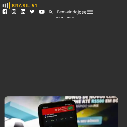
Ver todas as notícias
Saneamento
Jose
Bem-vindo
Podcasts
Indicadores
PUBLICIDADE
Área do comunicador
Bioinsumos
Publicidade Legal
Blog
Sair da plataforma
Brasil Mineral
Quem somos
Fique por dentro do
Congresso Nacional e
Expediente
nossos líderes.
Trabalhe no Brasil 61
Acesse
Contato
Agronegócios
Comportamento
Meio Ambiente
Brasil
Cultura
Podcast
Brasil Mineral
Economia
Política
Ciência &
Educação
Saúde