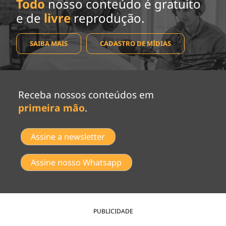
Todo
nosso conteúdo é gratuito
e de
livre
reprodução.
SAIBA MAIS
CADASTRO DE MÍDIAS
Receba nossos conteúdos em
primeira mão
.
Assine a newsletter
Assine nosso Whatsapp
PUBLICIDADE