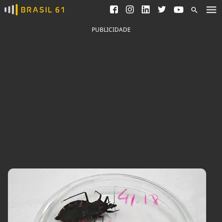
Ver todas as notícias
Saneamento
Podcasts
Indicadores
PUBLICIDADE
Área do comunicador
Bioinsumos
Publicidade Legal
Blog
Brasil Mineral
Fique por dentro do
Congresso Nacional e
Quem somos
nossos líderes.
Expediente
Acesse
Trabalhe no Brasil 61
Contato
Agronegócios
Comportamento
Meio Ambiente
Brasil
Cultura
Podcast
Brasil Mineral
Economia
Política
Ciência &
Educação
Saúde