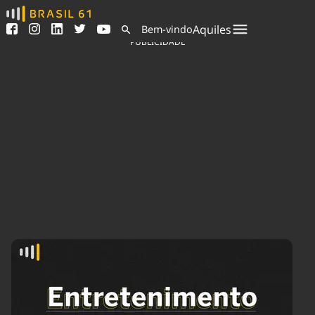
Ver todas as notícias
Saneamento
Aquiles
Bem-vindo
Podcasts
Indicadores
PUBLICIDADE
Área do comunicador
Bioinsumos
Publicidade Legal
Blog
Sair da plataforma
Brasil Mineral
Quem somos
Fique por dentro do
Congresso Nacional e
Expediente
nossos líderes.
Trabalhe no Brasil 61
Acesse
Contato
Agronegócios
Comportamento
Meio Ambiente
Brasil
Cultura
Podcast
Brasil Mineral
Economia
Política
Ciência &
Educação
Saúde