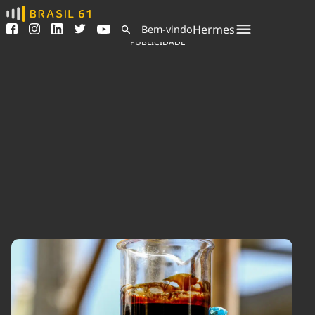
Ver todas as notícias
Saneamento
Hermes
Bem-vindo
Podcasts
Indicadores
PUBLICIDADE
Área do comunicador
Bioinsumos
Publicidade Legal
Blog
Sair da plataforma
Brasil Mineral
Quem somos
Fique por dentro do
Congresso Nacional e
Expediente
nossos líderes.
Trabalhe no Brasil 61
Acesse
Contato
Agronegócios
Comportamento
Meio Ambiente
Brasil
Cultura
Podcast
Brasil Mineral
Economia
Política
Ciência &
Educação
Saúde