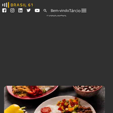
Ver todas as notícias
Saneamento
Tárcio
Bem-vindo
Podcasts
Indicadores
PUBLICIDADE
Área do comunicador
Bioinsumos
Publicidade Legal
Blog
Sair da plataforma
Brasil Mineral
Quem somos
Fique por dentro do
Congresso Nacional e
Expediente
nossos líderes.
Trabalhe no Brasil 61
Acesse
Contato
Agronegócios
Comportamento
Meio Ambiente
Brasil
Cultura
Podcast
Brasil Mineral
Economia
Política
Ciência &
Educação
Saúde