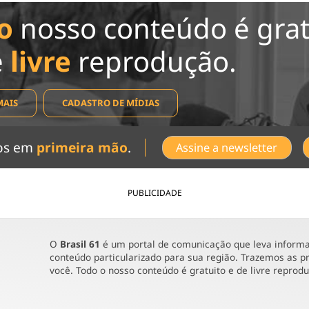
o
nosso conteúdo é grat
e
livre
reprodução.
MAIS
CADASTRO DE MÍDIAS
dos em
primeira mão
.
Assine a newsletter
PUBLICIDADE
O
Brasil 61
é um portal de comunicação que leva informaç
conteúdo particularizado para sua região. Trazemos as pr
você. Todo o nosso conteúdo é gratuito e de livre reprod