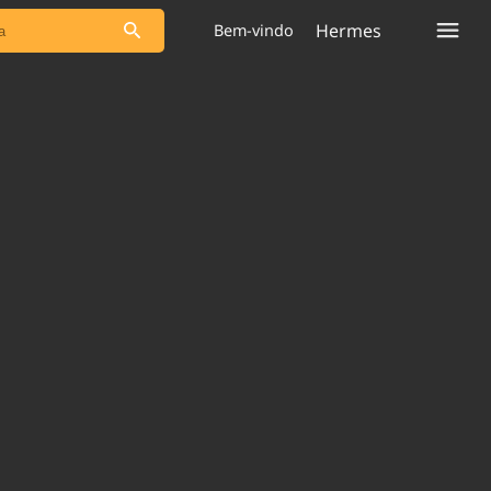
Hermes
Bem-vindo
s as notícias
Saneamento
s
Indicadores
 comunicador
Bioinsumos
ade Legal
Blog
plataforma
Brasil Mineral
Quem somos
Expediente
dentro do
Nacional e
Trabalhe no Brasil 61
res.
Contato