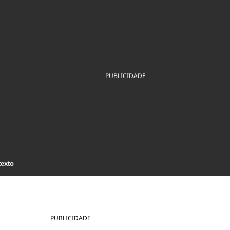
ios
Cultura
Podcast
Economia
Política
ral
Educação
Saúde
Tecnologia
Infraestrutura
Tempo
Internacional
mento
Meio Ambiente
PUBLICIDADE
texto
PUBLICIDADE