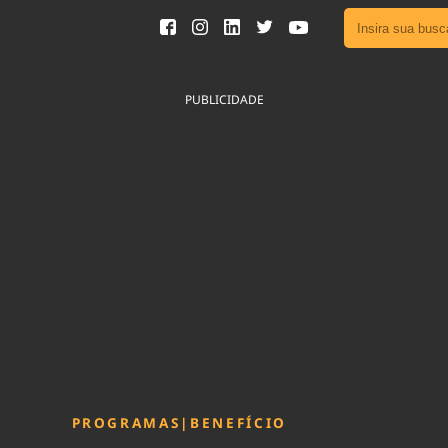
Ver toda
Podcast
PUBLICIDADE
Área do
Publicid
Sair da 
Fique por 
Congresso 
nossos líde
Acesse
PROGRAMAS
|
BENEFÍCIO