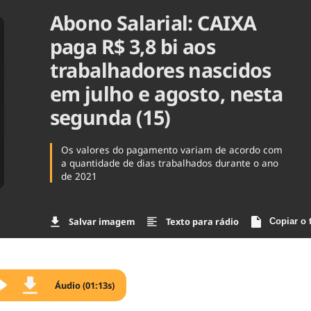
Abono Salarial: CAIXA
Agronegóc
Brasil
paga R$ 3,8 bi aos
Brasil Mine
Ciência & 
trabalhadores nascidos
Cinema
em julho e agosto, nesta
Comporta
segunda (15)
Os valores do pagamento variam de acordo com
a quantidade de dias trabalhados durante o ano
de 2021
Salvar imagem
Texto para rádio
Copiar o 
Áudio (01:13s)