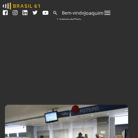
Ver todas as notícias
Saneamento
Joaquim
Bem-vindo
Podcasts
Indicadores
PUBLICIDADE
Área do comunicador
Bioinsumos
Publicidade Legal
Blog
Sair da plataforma
Brasil Mineral
Quem somos
Fique por dentro do
Congresso Nacional e
Expediente
nossos líderes.
Trabalhe no Brasil 61
Acesse
Contato
Agronegócios
Comportamento
Meio Ambiente
Brasil
Cultura
Podcast
Brasil Mineral
Economia
Política
Ciência &
Educação
Saúde