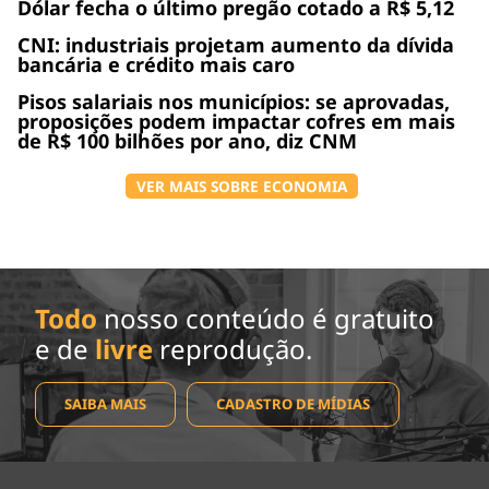
Dólar fecha o último pregão cotado a R$ 5,12
CNI: industriais projetam aumento da dívida
bancária e crédito mais caro
Pisos salariais nos municípios: se aprovadas,
proposições podem impactar cofres em mais
de R$ 100 bilhões por ano, diz CNM
VER MAIS SOBRE ECONOMIA
Todo
nosso conteúdo é gratuito
e de
livre
reprodução.
SAIBA MAIS
CADASTRO DE MÍDIAS