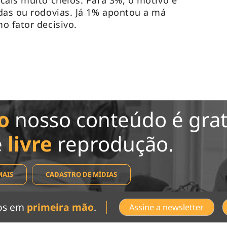
cais muito cheios. Para 3%, o motivo é
das ou rodovias. Já 1% apontou a má
o fator decisivo.
o
nosso conteúdo é grat
e
livre
reprodução.
MAIS
CADASTRO DE MÍDIAS
dos em
primeira mão
.
Assine a newsletter