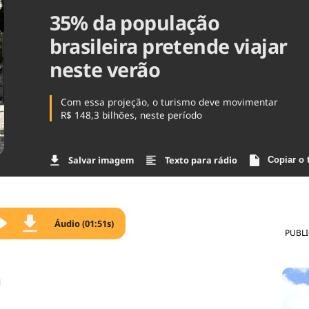
35% da população
Agronegóc
Brasil
brasileira pretende viajar
Brasil Mine
Ciência & 
neste verão
Cinema
Comporta
Com essa projeção, o turismo deve movimentar
R$ 148,3 bilhões, neste período
Salvar imagem
Texto para rádio
Copiar o 
Áudio (01:51s)
PUBL