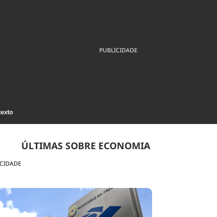
ios
Cultura
Podcast
Economia
Política
ral
Educação
Saúde
Tecnologia
Infraestrutura
Tempo
PUBLICIDADE
Internacional
mento
Meio Ambiente
texto
ÚLTIMAS SOBRE ECONOMIA
ICIDADE