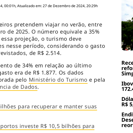
4, 00:01h, Atualizado em: 27 de Dezembro de 2024, 20:29h
eiros pretendem viajar no verão, entre
iro de 2025. O número equivale a 35%
essa projeção, o turismo deve
es nesse período, considerando o gasto
evistados, de R$ 2.514.
Rece
ento de 34% em relação ao último
refo
asto era de R$ 1.877. Os dados
Simp
orada pelo
Ministério do Turismo
e pela
Ibov
ência de Dados
.
172.
Dóla
R$ 5
bilhões para recuperar e manter suas
End
Dese
reor
portos investe R$ 10,5 bilhões para