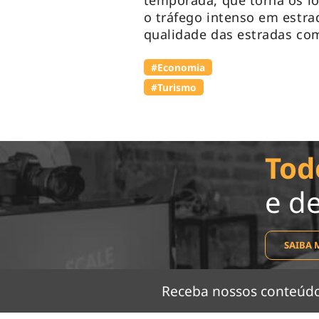
temporada, que torna os lo
o tráfego intenso em estra
qualidade das estradas com
#Economia
#Turismo
Tod
e d
SAIBA 
Receba nossos conteú