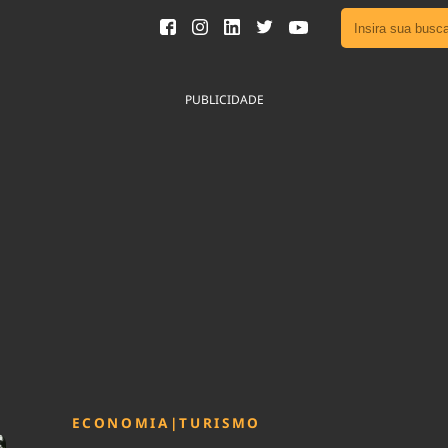
Ver toda
Podcast
PUBLICIDADE
Área do
Publicid
Sair da 
Fique por 
Congresso 
nossos líde
Acesse
ECONOMIA
|
TURISMO